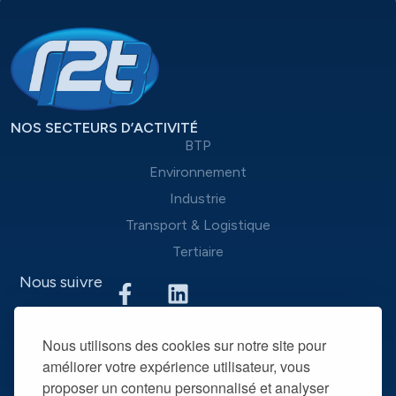
NOS SECTEURS D’ACTIVITÉ
BTP
Environnement
Industrie
Transport & Logistique
Tertiaire
Nous suivre
Nous mettons à disposition des entreprises que nous
Nous utilisons des cookies sur notre site pour
accompagnons une équipe d’experts du recrutement et
améliorer votre expérience utilisateur, vous
des outils performants, afin de mieux répondre à leurs
proposer un contenu personnalisé et analyser