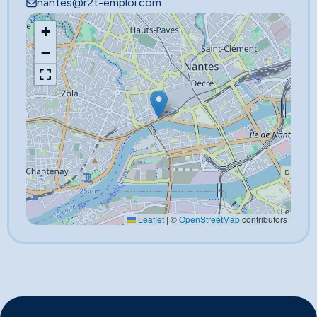
nantes@r2t-emploi.com
+
−
Leaflet
|
©
OpenStreetMap
contributors