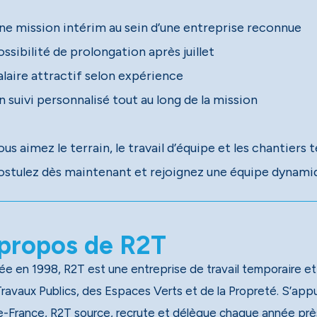
 suivi personnalisé tout au long de la mission
stulez dès maintenant et rejoignez une équipe dynamiq
propos de R2T
e en 1998, R2T est une entreprise de travail temporaire et
x Publics, des Espaces Verts et de la Propreté. S’appuyant sur un réseau national de 40 agences, dont 13 en
e-France, R2T source, recrute et délègue chaque année près