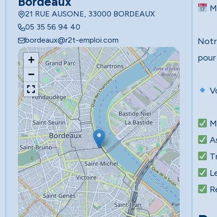
Bordeaux
Mi
21 RUE AUSONE, 33000 BORDEAUX
05 35 56 94 40
bordeaux@r2t-emploi.com
Notr
pour
+
−
Vo
Re