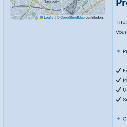
Pr
Leaflet
|
©
OpenStreetMap
contributors
Titu
Vous 
Pr
Sé
Ce