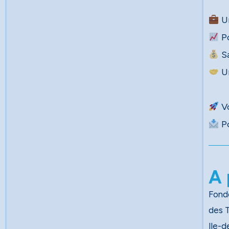
Un
Po
A 
Fondé
des Travau
Ile-d