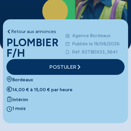
Retour aux annonces
Agence Bordeaux
PLOMBIER
Publiée le 16/06/2026
F/H
Réf. R2TBDX33_5641
POSTULER
Bordeaux
14,00 € à 15,00 € par heure
Intérim
1 mois