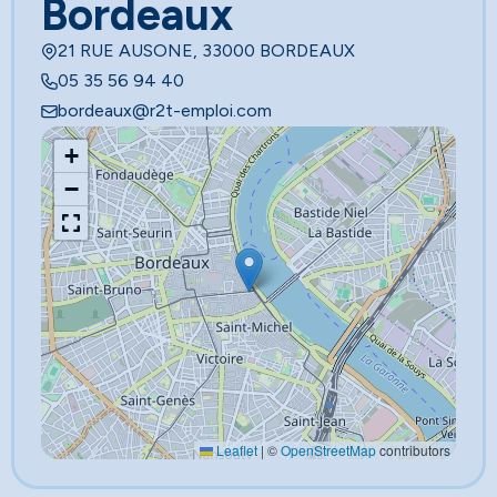
Bordeaux
21 RUE AUSONE, 33000 BORDEAUX
05 35 56 94 40
bordeaux@r2t-emploi.com
+
−
Leaflet
|
©
OpenStreetMap
contributors