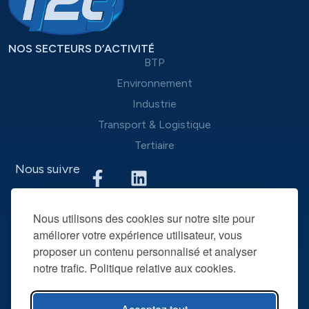
NOS SECTEURS D’ACTIVITÉ
BTP
Environnement
Industrie
Transport & Logistique
Tertiaire
Nous suivre
Nous mettons à disposition des entreprises que nous
Nous utilisons des cookies sur notre site pour
accompagnons une équipe d’experts du recrutement et
améliorer votre expérience utilisateur, vous
des outils performants, afin de mieux répondre à leurs
proposer un contenu personnalisé et analyser
spécificités et leurs attentes. La mise à disposition de
notre trafic. Politique relative aux cookies.
collaborateurs intérimaires qualifiés permet de devenir leur
partenaire RH privilégié dans la durée.