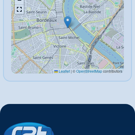
−
Leaflet
|
©
OpenStreetMap
contributors