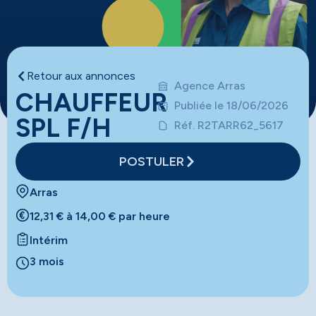
Retour aux annonces
Agence Arras
CHAUFFEUR
Publiée le 18/06/2026
SPL F/H
Réf. R2TARR62_5617
POSTULER
Arras
12,31 € à 14,00 € par heure
Intérim
3 mois