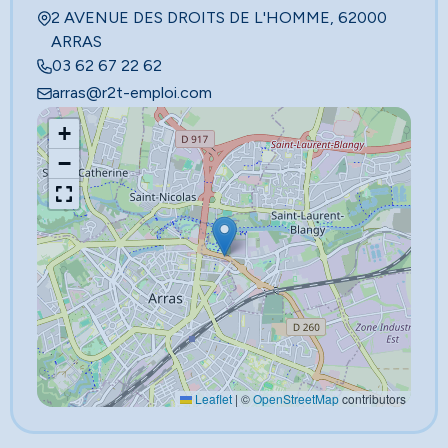
2 AVENUE DES DROITS DE L'HOMME, 62000
ARRAS
03 62 67 22 62
arras@r2t-emploi.com
+
−
Leaflet
|
©
OpenStreetMap
contributors