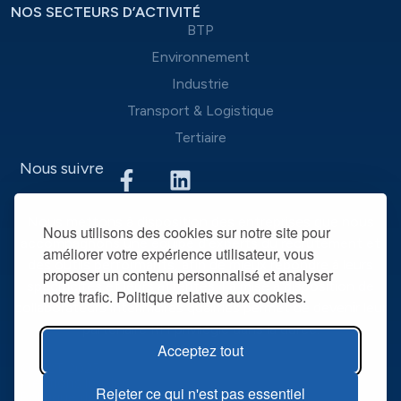
NOS SECTEURS D’ACTIVITÉ
BTP
Environnement
Industrie
Transport & Logistique
Tertiaire
Nous suivre
Nous mettons à disposition des entreprises que nous
Nous utilisons des cookies sur notre site pour
accompagnons une équipe d’experts du recrutement et
améliorer votre expérience utilisateur, vous
des outils performants, afin de mieux répondre à leurs
proposer un contenu personnalisé et analyser
spécificités et leurs attentes. La mise à disposition de
notre trafic. Politique relative aux cookies.
collaborateurs intérimaires qualifiés permet de devenir leur
partenaire RH privilégié dans la durée.
Acceptez tout
@ R2T 2025
Mentions légales
Rejeter ce qui n'est pas essentiel
Politique de confidentialité