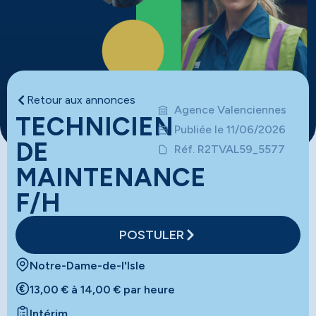
Retour aux annonces
Agence Valenciennes
TECHNICIEN
Publiée le 11/06/2026
DE
Réf. R2TVAL59_5577
MAINTENANCE
F/H
POSTULER
Notre-Dame-de-l'Isle
13,00 € à 14,00 € par heure
Intérim