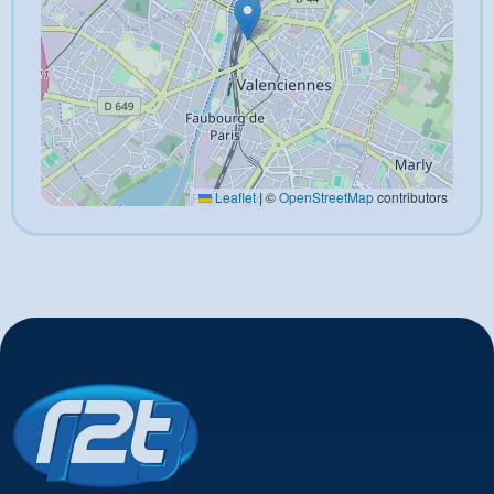
Leaflet
|
©
OpenStreetMap
contributors