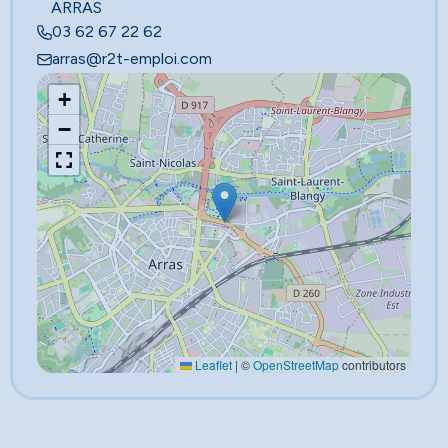
ARRAS
03 62 67 22 62
arras@r2t-emploi.com
+
−
Leaflet
|
©
OpenStreetMap
contributors