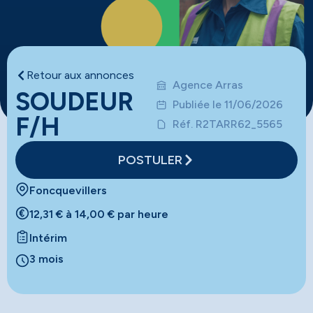
Retour aux annonces
Agence Arras
SOUDEUR
Publiée le 11/06/2026
F/H
Réf. R2TARR62_5565
POSTULER
Foncquevillers
12,31 € à 14,00 € par heure
Intérim
3 mois