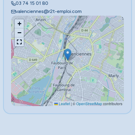
03 74 15 01 80
valenciennes@r2t-emploi.com
+
−
Leaflet
|
©
OpenStreetMap
contributors