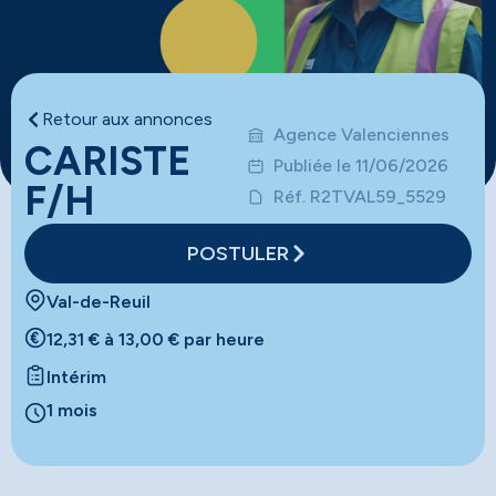
Retour aux annonces
Agence Valenciennes
CARISTE
Publiée le 11/06/2026
F/H
Réf. R2TVAL59_5529
POSTULER
Val-de-Reuil
12,31 € à 13,00 € par heure
Intérim
1 mois