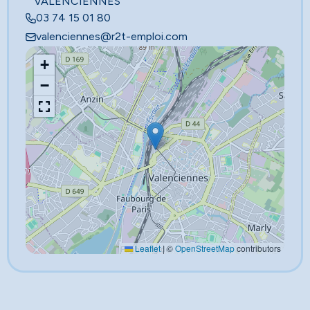
VALENCIENNES
03 74 15 01 80
valenciennes@r2t-emploi.com
+
−
Leaflet
|
©
OpenStreetMap
contributors