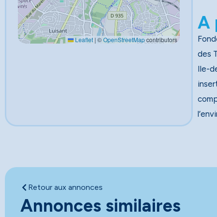
A 
Fondé
Leaflet
|
©
OpenStreetMap
contributors
des Travau
Ile-d
inser
comp
l’env
Retour aux annonces
Annonces similaires