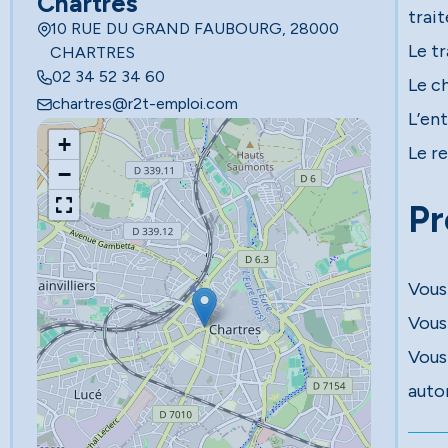
Chartres
trai
10 RUE DU GRAND FAUBOURG, 28000
Le t
CHARTRES
02 34 52 34 60
Le c
chartres@r2t-emploi.com
L’en
+
Le r
−
Pr
Vous
Vous 
Vous
auto