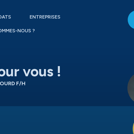
DATS
ENTREPRISES
OMMES-NOUS ?
our vous !
LOURD F/H