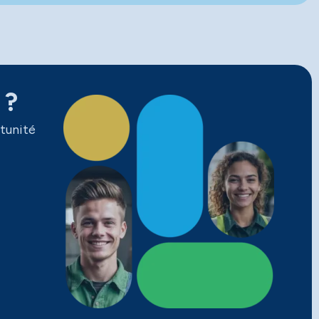
 ?
tunité