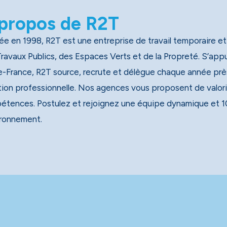
propos de R2T
e en 1998, R2T est une entreprise de travail temporaire et
x Publics, des Espaces Verts et de la Propreté. S’appuyant sur un réseau national de 40 agences, dont 13 en
e-France, R2T source, recrute et délègue chaque année près
tion professionnelle. Nos agences vous proposent de valori
étences. Postulez et rejoignez une équipe dynamique et 1
ironnement.