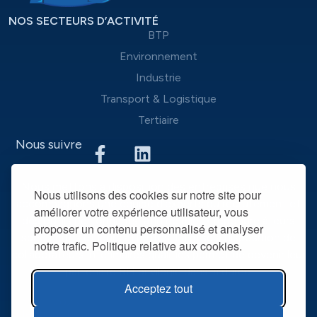
NOS SECTEURS D’ACTIVITÉ
BTP
Environnement
Industrie
Transport & Logistique
Tertiaire
Nous suivre
Nous mettons à disposition des entreprises que nous
Nous utilisons des cookies sur notre site pour
accompagnons une équipe d’experts du recrutement et
améliorer votre expérience utilisateur, vous
des outils performants, afin de mieux répondre à leurs
proposer un contenu personnalisé et analyser
spécificités et leurs attentes. La mise à disposition de
notre trafic. Politique relative aux cookies.
collaborateurs intérimaires qualifiés permet de devenir leur
partenaire RH privilégié dans la durée.
Acceptez tout
@ R2T 2025
Mentions légales