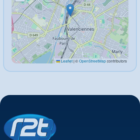
Leaflet
|
©
OpenStreetMap
contributors