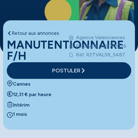
Retour aux annonces
Agence Valenciennes
MANUTENTIONNAIRE
Publiée le 01/07/2026
F/H
Réf. R2TVAL59_5487
POSTULER
Cannes
12,31 € par heure
Intérim
1 mois