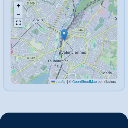
+
−
Leaflet
|
©
OpenStreetMap
contributors