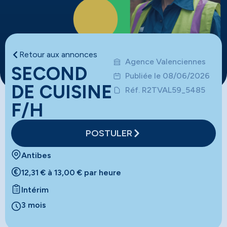
Retour aux annonces
Agence Valenciennes
SECOND
Publiée le 08/06/2026
DE CUISINE
Réf. R2TVAL59_5485
F/H
POSTULER
Antibes
12,31 € à 13,00 € par heure
Intérim
3 mois