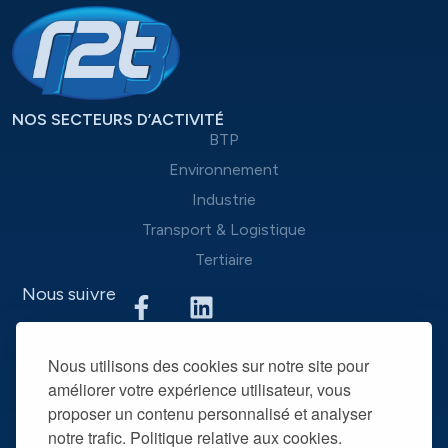
NOS SECTEURS D’ACTIVITÉ
BTP
Environnement
Industrie
Transport & Logistique
Tertiaire
Nous suivre
Nous mettons à disposition des entreprises que nous
Nous utilisons des cookies sur notre site pour
accompagnons une équipe d’experts du recrutement et
améliorer votre expérience utilisateur, vous
des outils performants, afin de mieux répondre à leurs
proposer un contenu personnalisé et analyser
spécificités et leurs attentes. La mise à disposition de
notre trafic. Politique relative aux cookies.