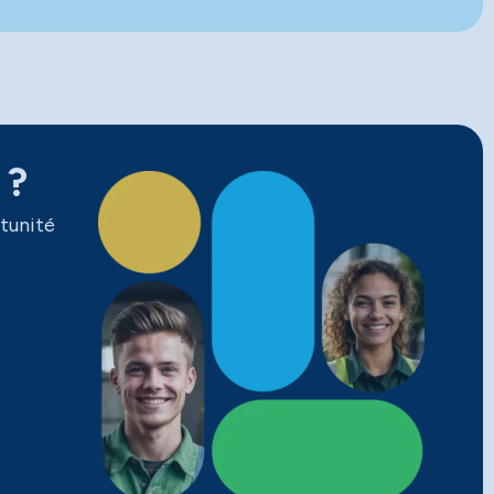
 ?
tunité