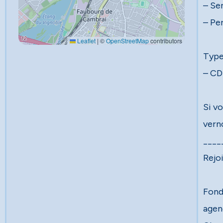
– Se
– Pe
Leaflet
|
©
OpenStreetMap
contributors
Type
– CD
Si vo
vern
____
Rejo
Fond
agen