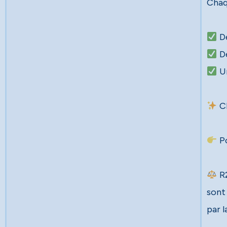
Chaq
Un
Ch
Po
R2
sont
par la