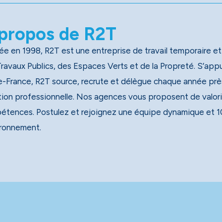
propos de R2T
e en 1998, R2T est une entreprise de travail temporaire et
x Publics, des Espaces Verts et de la Propreté. S’appuyant sur un réseau national de 40 agences, dont 13 en
e-France, R2T source, recrute et délègue chaque année près
tion professionnelle. Nos agences vous proposent de valori
étences. Postulez et rejoignez une équipe dynamique et 1
ironnement.