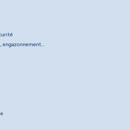
curité
ère, engazonnement…
te