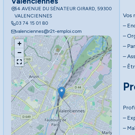
Valenciennes
54 AVENUE DU SÉNATEUR GIRARD, 59300
Vos 
VALENCIENNES
03 74 15 01 80
– En
valenciennes@r2t-emploi.com
– Org
+
– Pa
−
– Ass
– Êtr
Pr
Profi
– Ex
– Ma