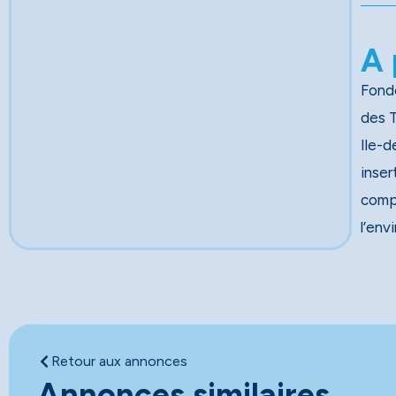
A 
Fondé
des Travau
Ile-d
inser
comp
l’env
Retour aux annonces
Annonces similaires