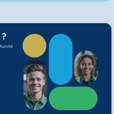
 ?
tunité