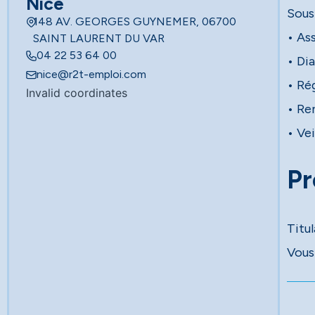
Nice
Sous
148 AV. GEORGES GUYNEMER, 06700
• As
SAINT LAURENT DU VAR
04 22 53 64 00
• Di
nice@r2t-emploi.com
• Ré
Invalid coordinates
• Re
• Vei
Pr
Titu
Vous 