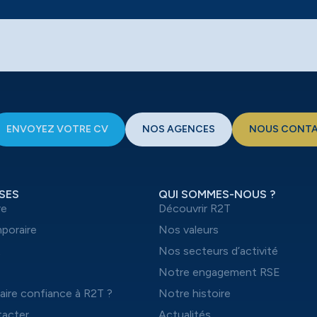
ENVOYEZ VOTRE CV
NOS AGENCES
NOUS CONT
SES
QUI SOMMES-NOUS ?
re
Découvrir R2T
mporaire
Nos valeurs
t
Nos secteurs d’activité
Notre engagement RSE
aire confiance à R2T ?
Notre histoire
acter
Actualités