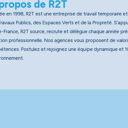
propos de R2T
e en 1998, R2T est une entreprise de travail temporaire et
x Publics, des Espaces Verts et de la Propreté. S’appuyant sur un réseau national de 40 agences, dont 13 en
e-France, R2T source, recrute et délègue chaque année près
tion professionnelle. Nos agences vous proposent de valori
étences. Postulez et rejoignez une équipe dynamique et 1
ironnement.