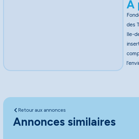
A 
Fondé
des Travau
Ile-d
inser
comp
l’env
Retour aux annonces
Annonces similaires