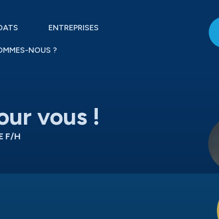
DATS
ENTREPRISES
OMMES-NOUS ?
our vous !
 F/H