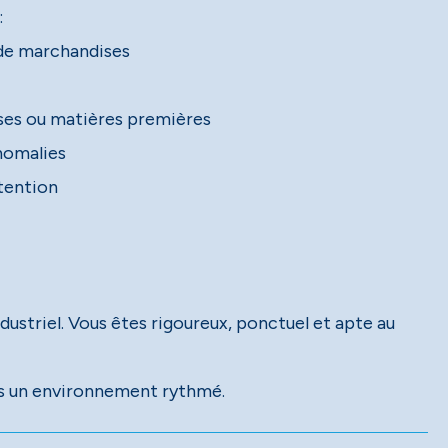
:
de marchandises
sses ou matières premières
anomalies
utention
ustriel. Vous êtes rigoureux, ponctuel et apte au
ns un environnement rythmé.