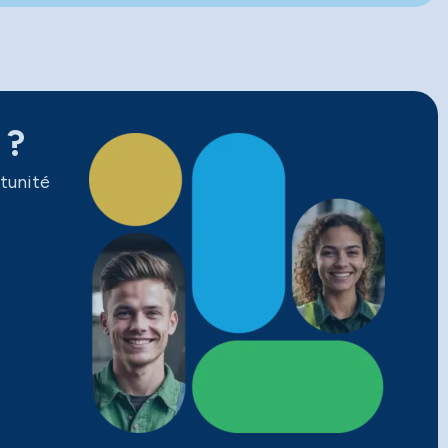
 ?
tunité