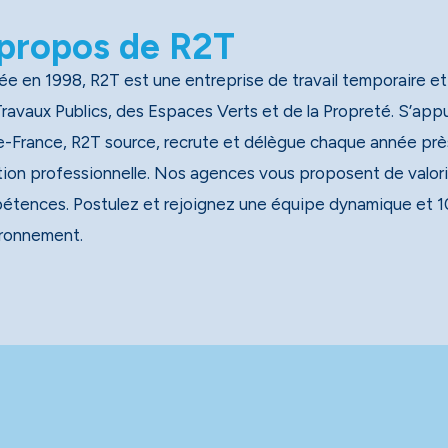
propos de R2T
e en 1998, R2T est une entreprise de travail temporaire et
x Publics, des Espaces Verts et de la Propreté. S’appuyant sur un réseau national de 40 agences, dont 13 en
e-France, R2T source, recrute et délègue chaque année près
tion professionnelle. Nos agences vous proposent de valori
étences. Postulez et rejoignez une équipe dynamique et 1
ironnement.