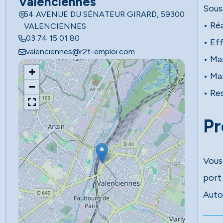
Valenciennes
Sous 
54 AVENUE DU SÉNATEUR GIRARD, 59300
• Ré
VALENCIENNES
03 74 15 01 80
• Ef
valenciennes@r2t-emploi.com
• Ma
+
• Mai
−
• Re
Pr
Vous
port
Auto