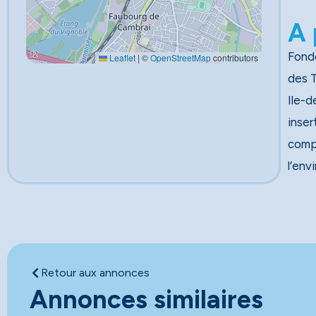
A 
Fondé
Leaflet
|
©
OpenStreetMap
contributors
des Travau
Ile-d
inser
comp
l’env
Retour aux annonces
Annonces similaires