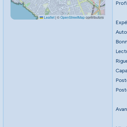
Profi
Leaflet
|
©
OpenStreetMap
contributors
Expé
Auto
Bonn
Lect
Rigue
Capa
Post
Post
Avan