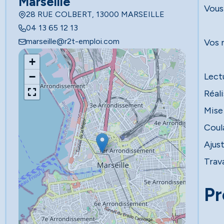
Marseille
Vous
28 RUE COLBERT, 13000 MARSEILLE
04 13 65 12 13
marseille@r2t-emploi.com
Vos 
+
−
Lect
Réal
Mise 
Coul
Ajus
Trav
Pr