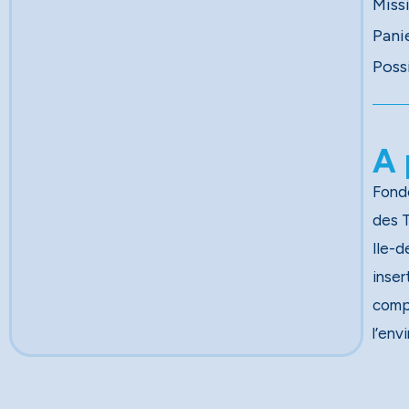
Miss
Pani
Poss
A 
Fondé
des Travau
Ile-d
inser
comp
l’env