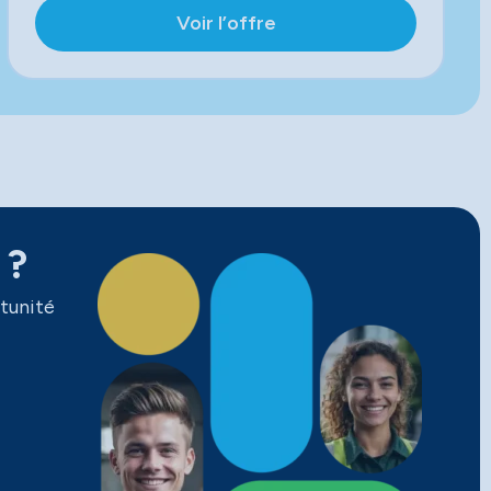
Voir l’offre
 ?
tunité