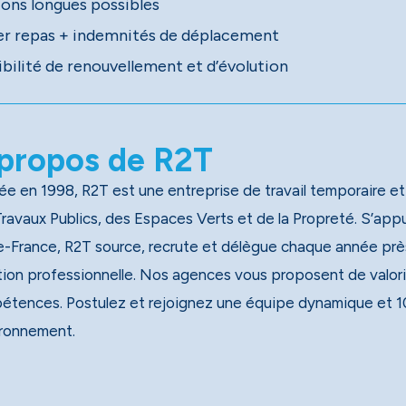
ions longues possibles
er repas + indemnités de déplacement
ibilité de renouvellement et d’évolution
propos de R2T
e en 1998, R2T est une entreprise de travail temporaire et
x Publics, des Espaces Verts et de la Propreté. S’appuyant sur un réseau national de 40 agences, dont 13 en
e-France, R2T source, recrute et délègue chaque année près
tion professionnelle. Nos agences vous proposent de valori
étences. Postulez et rejoignez une équipe dynamique et 1
ironnement.