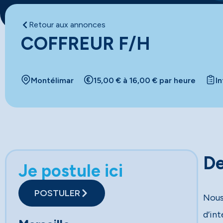
Retour aux annonces
COFFREUR F/H
Montélimar
15,00 € à 16,00 € par heure
I
De
Je postule ici
POSTULER
Nous
d’in