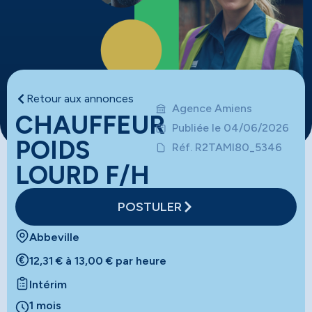
Retour aux annonces
Agence Amiens
CHAUFFEUR
Publiée le 04/06/2026
POIDS
Réf. R2TAMI80_5346
LOURD F/H
POSTULER
Abbeville
12,31 € à 13,00 € par heure
Intérim
1 mois