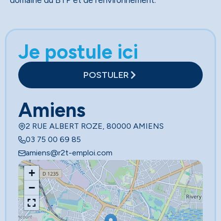
domaine du BTP et de l’environnement.
Je postule ici
POSTULER
Amiens
2 RUE ALBERT ROZE, 80000 AMIENS
03 75 00 69 85
amiens@r2t-emploi.com
+
−