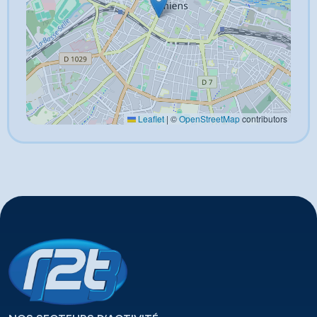
Leaflet
|
©
OpenStreetMap
contributors