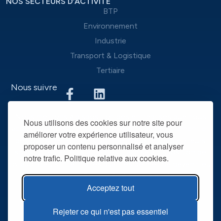
NOS SECTEURS D’ACTIVITÉ
BTP
Environnement
Industrie
Transport & Logistique
Tertiaire
Nous suivre
Nous mettons à disposition des entreprises que nous
Nous utilisons des cookies sur notre site pour
accompagnons une équipe d’experts du recrutement et
améliorer votre expérience utilisateur, vous
des outils performants, afin de mieux répondre à leurs
proposer un contenu personnalisé et analyser
spécificités et leurs attentes. La mise à disposition de
notre trafic. Politique relative aux cookies.
collaborateurs intérimaires qualifiés permet de devenir leur
partenaire RH privilégié dans la durée.
Acceptez tout
@ R2T 2025
Mentions légales
Rejeter ce qui n'est pas essentiel
Politique de confidentialité