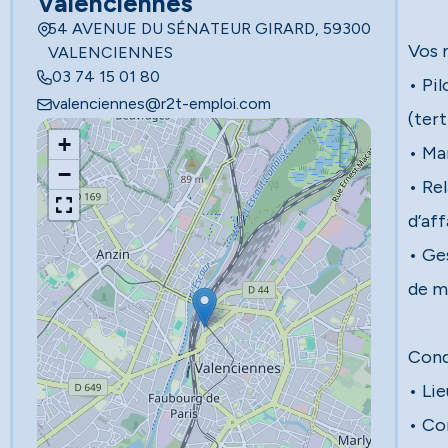
Valenciennes
54 AVENUE DU SÉNATEUR GIRARD, 59300
Vos 
VALENCIENNES
03 74 15 01 80
• Pil
valenciennes@r2t-emploi.com
(tert
+
• Ma
−
• Rel
d’aff
• Ge
de m
Cond
• Li
• Co