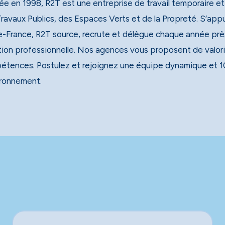
e en 1998, R2T est une entreprise de travail temporaire et
x Publics, des Espaces Verts et de la Propreté. S’appuyant sur un réseau national de 40 agences, dont 13 en
e-France, R2T source, recrute et délègue chaque année près
tion professionnelle. Nos agences vous proposent de valori
étences. Postulez et rejoignez une équipe dynamique et 1
ironnement.