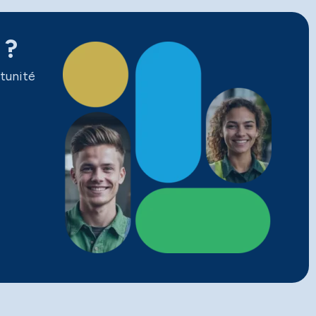
 ?
tunité