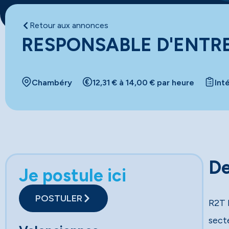
Retour aux annonces
RESPONSABLE D'ENTRE
Chambéry
12,31 € à 14,00 € par heure
Int
De
Je postule ici
POSTULER
R2T 
sect