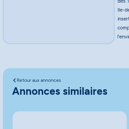
des Travau
Ile-d
inser
comp
l’env
Retour aux annonces
Annonces similaires