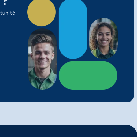
 ?
tunité