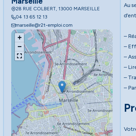
Marseille
Au se
28 RUE COLBERT, 13000 MARSEILLE
d’ent
04 13 65 12 13
marseille@r2t-emploi.com
– Réa
+
−
– Ef
– As
– Lir
– Tr
– Pa
Pr
Votr