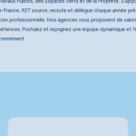
x Publics, des Espaces Verts et de la Propreté. S’appuyant sur un réseau national de 40 agences, dont 13 en
e-France, R2T source, recrute et délègue chaque année près
tion professionnelle. Nos agences vous proposent de valori
étences. Postulez et rejoignez une équipe dynamique et 1
ironnement.