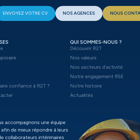
ENVOYEZ VOTRE CV
NOS AGENCES
NOUS CONT
SES
QUI SOMMES-NOUS ?
re
Découvrir R2T
mporaire
Nos valeurs
t
Nos secteurs d’activité
Notre engagement RSE
aire confiance à R2T ?
Notre histoire
acter
Actualités
ous accompagnons une équipe
 afin de mieux répondre à leurs
de collaborateurs intérimaires