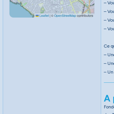
– Vo
– Vou
Leaflet
|
©
OpenStreetMap
contributors
– Vo
– Vo
Ce q
– Un
– Un
– Un
A 
Fondé