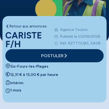
Retour aux annonces
Agence Toulon
CARISTE
Publiée le 03/06/2026
F/H
Réf. R2TTOU83_5408
POSTULER
Six-Fours-les-Plages
12,31 € à 13,00 € par heure
Intérim
1 mois