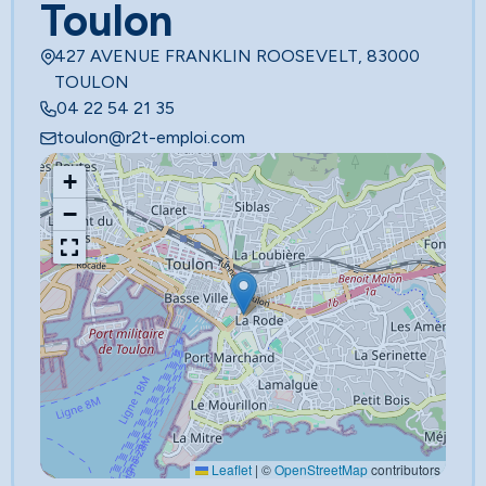
Toulon
427 AVENUE FRANKLIN ROOSEVELT, 83000
TOULON
04 22 54 21 35
toulon@r2t-emploi.com
+
−
Leaflet
|
©
OpenStreetMap
contributors