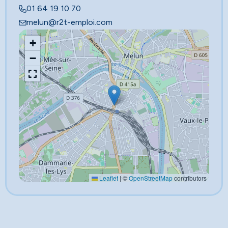
01 64 19 10 70
melun@r2t-emploi.com
+
−
Leaflet
|
©
OpenStreetMap
contributors