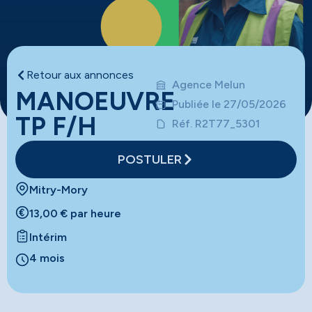
Retour aux annonces
Agence Melun
MANOEUVRE
Publiée le 27/05/2026
TP F/H
Réf. R2T77_5301
POSTULER
Mitry-Mory
13,00 € par heure
Intérim
4 mois