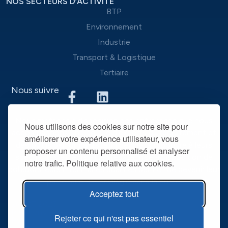
NOS SECTEURS D’ACTIVITÉ
BTP
Environnement
Industrie
Transport & Logistique
Tertiaire
Nous suivre
Nous mettons à disposition des entreprises que nous
Nous utilisons des cookies sur notre site pour
accompagnons une équipe d’experts du recrutement et
améliorer votre expérience utilisateur, vous
des outils performants, afin de mieux répondre à leurs
proposer un contenu personnalisé et analyser
spécificités et leurs attentes. La mise à disposition de
notre trafic. Politique relative aux cookies.
collaborateurs intérimaires qualifiés permet de devenir leur
partenaire RH privilégié dans la durée.
Acceptez tout
@ R2T 2025
Mentions légales
Rejeter ce qui n'est pas essentiel
Politique de confidentialité