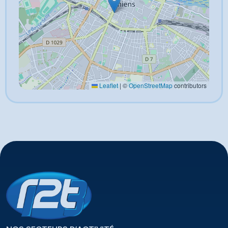
Leaflet
|
©
OpenStreetMap
contributors