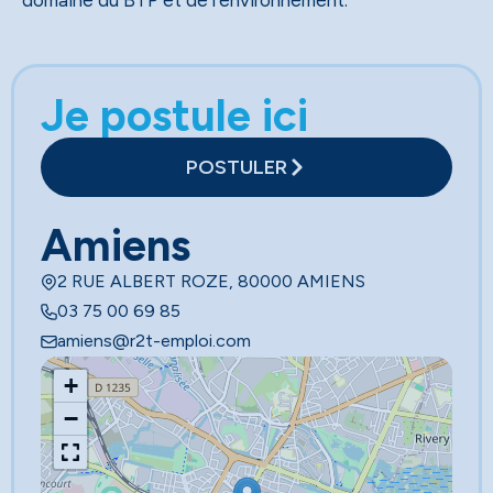
domaine du BTP et de l’environnement.
Je postule ici
POSTULER
Amiens
2 RUE ALBERT ROZE, 80000 AMIENS
03 75 00 69 85
amiens@r2t-emploi.com
+
−