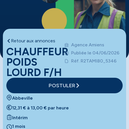
Retour aux annonces
Agence Amiens
CHAUFFEUR
Publiée le 04/06/2026
POIDS
Réf. R2TAMI80_5346
LOURD F/H
POSTULER
Abbeville
12,31 € à 13,00 € par heure
Intérim
1 mois