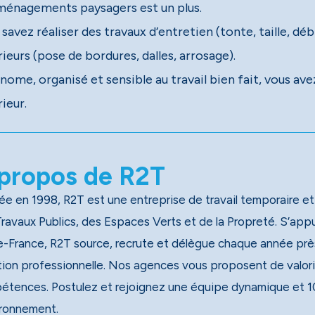
ménagements paysagers est un plus.
savez réaliser des travaux d’entretien (tonte, taille, d
ieurs (pose de bordures, dalles, arrosage).
ome, organisé et sensible au travail bien fait, vous avez
ieur.
propos de R2T
e en 1998, R2T est une entreprise de travail temporaire et
x Publics, des Espaces Verts et de la Propreté. S’appuyant sur un réseau national de 40 agences, dont 13 en
e-France, R2T source, recrute et délègue chaque année près
tion professionnelle. Nos agences vous proposent de valori
étences. Postulez et rejoignez une équipe dynamique et 1
ironnement.