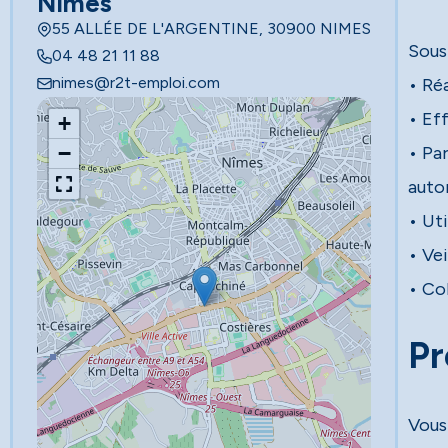
Nîmes
55 ALLÉE DE L'ARGENTINE, 30900 NIMES
Sous 
04 48 21 11 88
nimes@r2t-emploi.com
• Réa
• Eff
+
−
• Pa
auto
• Uti
• Vei
• Col
Pr
Vous