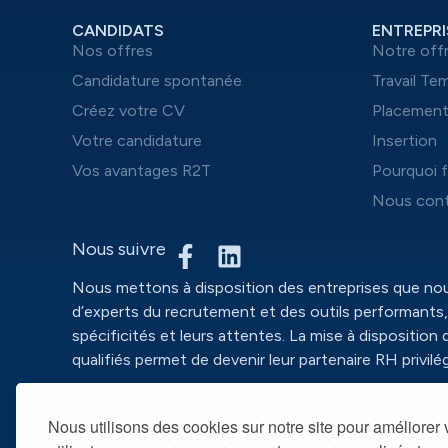
CANDIDATS
ENTREPRI
Nos offres
Notre off
Candidature spontanée
Travail Te
Créez votre CV
Placemen
Votre candidature
Insertion
Vos avantages R2T
Pourquoi f
Nous cont
Nous suivre
Nous mettons à disposition des entreprises que n
d’experts du recrutement et des outils performants,
spécificités et leurs attentes. La mise à disposition 
qualifiés permet de devenir leur partenaire RH privilég
@ R2T 2025 –
Mentions légales
– Politique de conf
Nous utilisons des cookies sur notre site pour améliorer