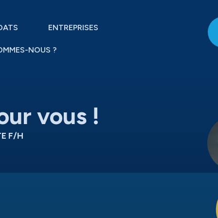
DATS
ENTREPRISES
OMMES-NOUS ?
our vous !
E F/H