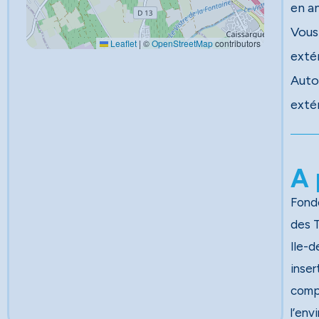
en a
Vous 
Leaflet
|
©
OpenStreetMap
contributors
extér
Auton
extér
A 
Fondé
des Travau
Ile-d
inser
comp
l’env