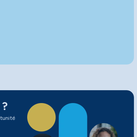
 ?
tunité