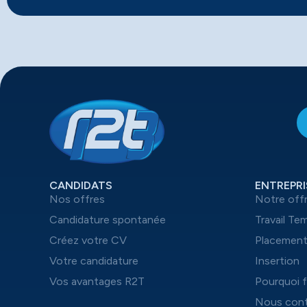
CANDIDATS
ENTREPRI
Nos offres
Notre off
Candidature spontanée
Travail Te
Créez votre CV
Placemen
Votre candidature
Insertion
Vos avantages R2T
Pourquoi f
Nous cont