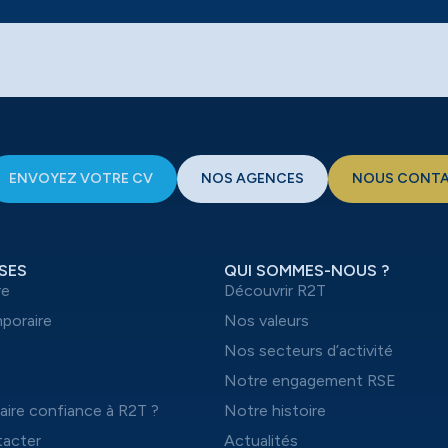
ENVOYEZ VOTRE CV
NOS AGENCES
NOUS CONT
SES
QUI SOMMES-NOUS ?
re
Découvrir R2T
mporaire
Nos valeurs
t
Nos secteurs d’activité
Notre engagement RSE
aire confiance à R2T ?
Notre histoire
acter
Actualités