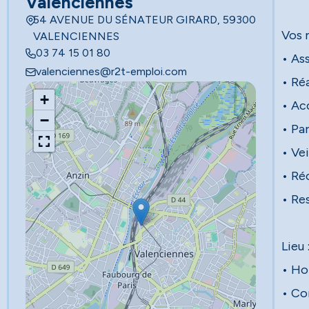
Valenciennes
54 AVENUE DU SÉNATEUR GIRARD, 59300
Vos 
VALENCIENNES
03 74 15 01 80
• Ass
valenciennes@r2t-emploi.com
• Réa
+
• Acc
−
• Par
• Ve
• Réc
• Re
Lieu
• Hor
• Co