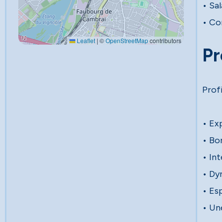
• Sal
• Co
Leaflet
|
©
OpenStreetMap
contributors
Pr
Prof
• Exp
• Bon
• Int
• Dy
• Esp
• Un