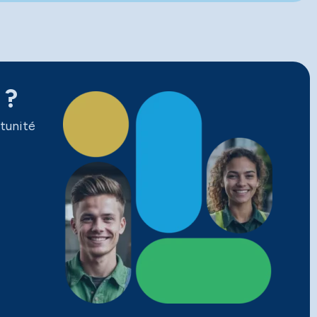
 ?
tunité