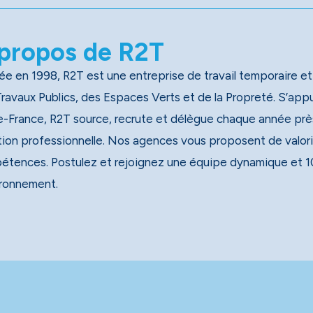
propos de R2T
e en 1998, R2T est une entreprise de travail temporaire et
x Publics, des Espaces Verts et de la Propreté. S’appuyant sur un réseau national de 40 agences, dont 13 en
e-France, R2T source, recrute et délègue chaque année près
tion professionnelle. Nos agences vous proposent de valori
étences. Postulez et rejoignez une équipe dynamique et 1
ironnement.