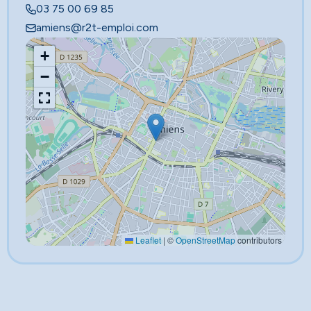
03 75 00 69 85
amiens@r2t-emploi.com
+
−
Leaflet
|
©
OpenStreetMap
contributors