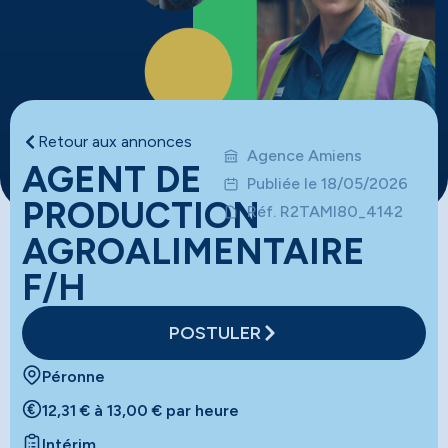
Retour aux annonces
Agence Amiens
AGENT DE
Publiée le 18/05/2026
PRODUCTION
Réf. R2TAMI80_4142
AGROALIMENTAIRE
F/H
POSTULER
Péronne
12,31 € à 13,00 € par heure
Intérim