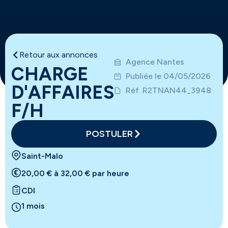
Retour aux annonces
Agence Nantes
CHARGE
Publiée le 04/05/2026
D'AFFAIRES
Réf. R2TNAN44_3948
F/H
POSTULER
Saint-Malo
20,00 € à 32,00 € par heure
Preferences
CDI
1 mois