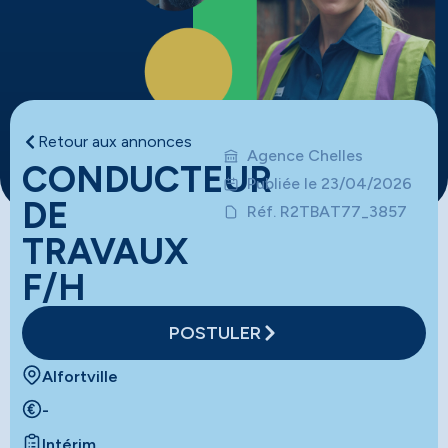
Retour aux annonces
Agence Chelles
CONDUCTEUR
Publiée le 23/04/2026
DE
Réf. R2TBAT77_3857
TRAVAUX
F/H
POSTULER
Alfortville
-
Intérim