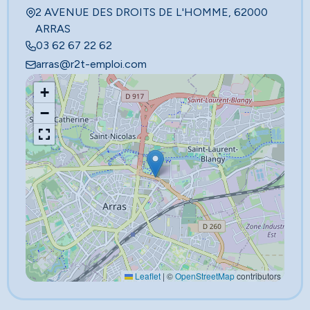
2 AVENUE DES DROITS DE L'HOMME, 62000
ARRAS
03 62 67 22 62
arras@r2t-emploi.com
+
−
Leaflet
|
©
OpenStreetMap
contributors