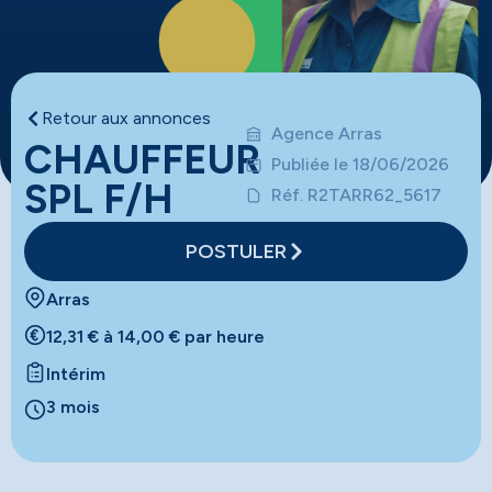
Retour aux annonces
Agence Arras
CHAUFFEUR
Publiée le 18/06/2026
SPL F/H
Réf. R2TARR62_5617
POSTULER
Arras
12,31 € à 14,00 € par heure
Intérim
3 mois