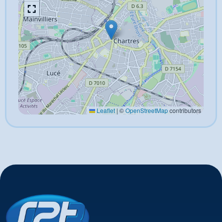
Leaflet
|
©
OpenStreetMap
contributors