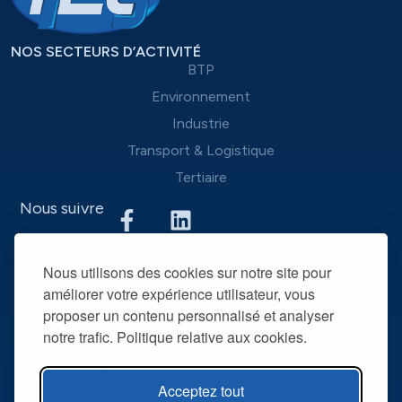
NOS SECTEURS D’ACTIVITÉ
BTP
Environnement
Industrie
Transport & Logistique
Tertiaire
Nous suivre
Nous mettons à disposition des entreprises que nous
Nous utilisons des cookies sur notre site pour
accompagnons une équipe d’experts du recrutement et
améliorer votre expérience utilisateur, vous
des outils performants, afin de mieux répondre à leurs
proposer un contenu personnalisé et analyser
spécificités et leurs attentes. La mise à disposition de
notre trafic. Politique relative aux cookies.
collaborateurs intérimaires qualifiés permet de devenir leur
partenaire RH privilégié dans la durée.
Acceptez tout