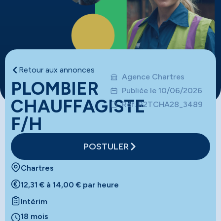
Retour aux annonces
Agence Chartres
PLOMBIER
Publiée le 10/06/2026
CHAUFFAGISTE
Réf. R2TCHA28_3489
F/H
POSTULER
Chartres
12,31 € à 14,00 € par heure
Intérim
18 mois