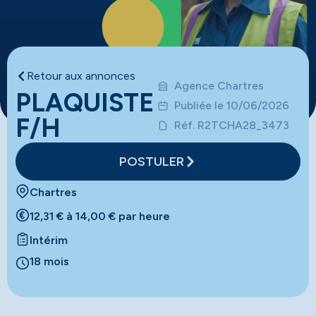
Retour aux annonces
Agence Chartres
PLAQUISTE
Publiée le 10/06/2026
F/H
Réf. R2TCHA28_3473
POSTULER
Chartres
12,31 € à 14,00 € par heure
Intérim
18 mois