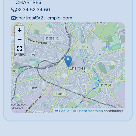
CHARTRES
02 34 52 34 60
chartres@r2t-emploi.com
+
−
Leaflet
|
©
OpenStreetMap
contributors