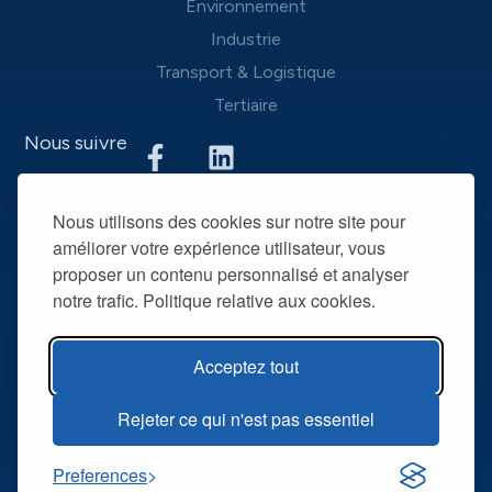
Environnement
Industrie
Transport & Logistique
Tertiaire
Nous suivre
Nous mettons à disposition des entreprises que nous
Nous utilisons des cookies sur notre site pour
accompagnons une équipe d’experts du recrutement et
améliorer votre expérience utilisateur, vous
des outils performants, afin de mieux répondre à leurs
proposer un contenu personnalisé et analyser
spécificités et leurs attentes. La mise à disposition de
notre trafic. Politique relative aux cookies.
collaborateurs intérimaires qualifiés permet de devenir leur
partenaire RH privilégié dans la durée.
Acceptez tout
@ R2T 2025
Mentions légales
Rejeter ce qui n'est pas essentiel
Politique de confidentialité
Preferences