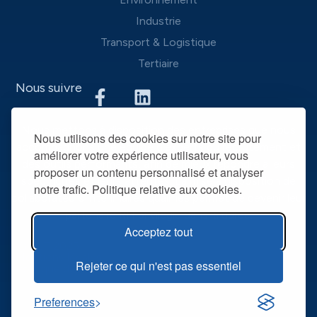
Industrie
Transport & Logistique
Tertiaire
Nous suivre
Nous mettons à disposition des entreprises que nous
Nous utilisons des cookies sur notre site pour
accompagnons une équipe d’experts du recrutement et
améliorer votre expérience utilisateur, vous
des outils performants, afin de mieux répondre à leurs
proposer un contenu personnalisé et analyser
spécificités et leurs attentes. La mise à disposition de
notre trafic. Politique relative aux cookies.
collaborateurs intérimaires qualifiés permet de devenir leur
partenaire RH privilégié dans la durée.
Acceptez tout
@ R2T 2025
Mentions légales
Rejeter ce qui n'est pas essentiel
Politique de confidentialité
Preferences