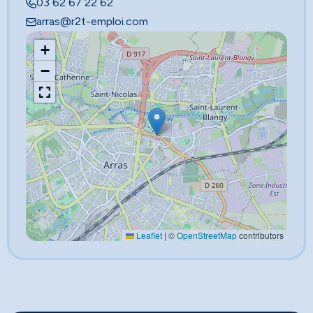
03 62 67 22 62
arras@r2t-emploi.com
+
−
Leaflet
|
©
OpenStreetMap
contributors