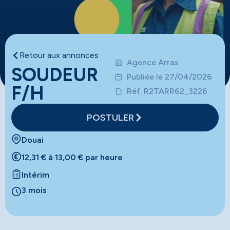
Retour aux annonces
Agence Arras
SOUDEUR
Publiée le 27/04/2026
F/H
Réf. R2TARR62_3226
POSTULER
Douai
12,31 € à 13,00 € par heure
Intérim
3 mois