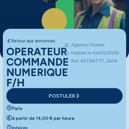
Retour aux annonces
Agence Chelles
OPERATEUR
Publiée le 04/02/2026
COMMANDE
Réf. R2TBAT77_2854
NUMERIQUE
F/H
POSTULER
Paris
à partir de 14,00 € par heure
Intérim