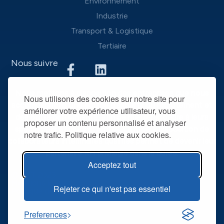
Environnement
Industrie
Transport & Logistique
Tertiaire
Nous suivre
Nous mettons à disposition des entreprises que nous
Nous utilisons des cookies sur notre site pour
accompagnons une équipe d’experts du recrutement et
améliorer votre expérience utilisateur, vous
des outils performants, afin de mieux répondre à leurs
proposer un contenu personnalisé et analyser
spécificités et leurs attentes. La mise à disposition de
notre trafic. Politique relative aux cookies.
collaborateurs intérimaires qualifiés permet de devenir leur
partenaire RH privilégié dans la durée.
Acceptez tout
@ R2T 2025
Mentions légales
Rejeter ce qui n'est pas essentiel
Politique de confidentialité
Preferences